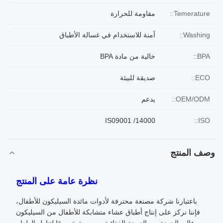
Temerature::
مقاومة للحرارة
Washing::
آمنة للاستخدام في غسالة الأطباق
BPA::
خالية من مادة BPA
ECO::
صديقة للبيئة
OEM/ODM::
يدعم
IS09001 /14000
ISO::
وصف المنتج
نظرة عامة على المنتج
باعتبارنا شركة مصنعة محترفة لأدوات مائدة السيليكون للأطفال،
فإننا نركز على إنتاج أطباق عشاء متشابكة للأطفال من السيليكون