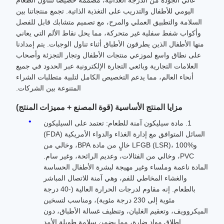
عالي الجودة من الدرجة الغذائية، مصممة خصيصًا لتناول الطعام
اليومي للأطفال والتدريب على التغذية الذاتية. تجمع منتجاتنا بين
السلامة والتطبيق العملي والمرح، مع تصميم متشابك قابل للفصل
وأكواب شفط سفلية غير متحركة، مما يحل نقاط الألم التي يعاني
منها الأطفال الذين يطرقون الأطباق أثناء تناول الوجبات. يتم إمدادنا
على نطاق واسع لموزعي منتجات الأطفال وتجار التجزئة وأصحاب
العلامات التجارية وبائعي التجارة الإلكترونية عبر الحدود في جميع
أنحاء العالم، مما يدعم التخصيص الكامل لتلبية متطلبات الشراء
المتنوعة بين الشركات.
مزايا المنتج الأساسية (قوة المصنع + مميزات المنتج)
1. مادة سيليكون آمنة للطعام: تعتمد على السيليكون
السائل المتوافق مع إدارة الغذاء والدواء الأمريكية (FDA)
وLFGB (LSR)، 100% خالٍ من مادة BPA، وخالي من
PVC، وخالي من الفثالات، وعديم الرائحة، وغير سام.
المادة ناعمة وملساء وغير مهيجة لبشرة الأطفال الحساسة
والغشاء المخاطي للفم، وهي آمنة للاتصال المباشر
بالطعام. إنه مقاوم لدرجات الحرارة العالية (-40 درجة
مئوية إلى 230 درجة مئوية)، ومناسب لتسخين
الميكروويف، وتعقيم الغليان، وتنظيف غسالة الأطباق، دون
إطلاق مواد ضارة، مما يضمن سلامة طويلة الأمد