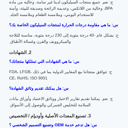
ج: نعم. جميع منتجات السيليكون لدينا غير سامة، وخالية من مادة
BPA، وخالية من اللاتكس، وعديمة الرائحة وصديقة للبيئة، وآمنة
للاستخدام اليومي، وملامسة الطعام وملامسة الجلد.
س: ما هي مقاومة درجات الحرارة لمنتجات السيليكون الخاصة بك؟
ج: بشكل عام -40 درجة مئوية إلى 230 درجة مئوية، مناسبة للثلاجة
والميكروويف والفرن وغسالة الأطباق.
2. الشهادات
س: ما هي الشهادات التي تمتلكها منتجاتك؟
ج: تتوافق منتجاتنا مع المعايير الدولية بما في ذلك FDA، LFGB،
CE، RoHS، ISO 9001
س: هل يمكنك تقديم وثائق الشهادة؟
ج: نعم. يمكننا تقديم تقارير الاختبار ووثائق الاعتماد وأوراق بيانات
السلامة للتخليص الجمركي والوصول إلى الأسواق.
3. تصنيع المعدات الأصلية وأوديإم / التخصيص
س: هل تدعم خدمة OEM وتصنيع التصميم الشخصي ؟