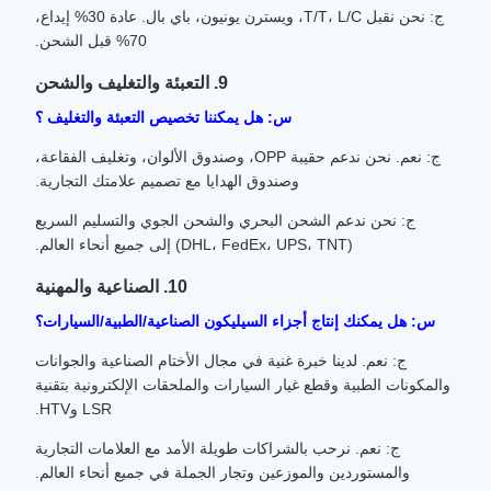
ج: نحن نقبل T/T، L/C، ويسترن يونيون، باي بال. عادة 30% إيداع،
70% قبل الشحن.
9. التعبئة والتغليف والشحن
س: هل يمكننا تخصيص التعبئة والتغليف ؟
ج: نعم. نحن ندعم حقيبة OPP، وصندوق الألوان، وتغليف الفقاعة،
وصندوق الهدايا مع تصميم علامتك التجارية.
ج: نحن ندعم الشحن البحري والشحن الجوي والتسليم السريع
(DHL، FedEx، UPS، TNT) إلى جميع أنحاء العالم.
10. الصناعية والمهنية
س: هل يمكنك إنتاج أجزاء السيليكون الصناعية/الطبية/السيارات؟
ج: نعم. لدينا خبرة غنية في مجال الأختام الصناعية والجوانات
والمكونات الطبية وقطع غيار السيارات والملحقات الإلكترونية بتقنية
LSR وHTV.
ج: نعم. نرحب بالشراكات طويلة الأمد مع العلامات التجارية
والمستوردين والموزعين وتجار الجملة في جميع أنحاء العالم.