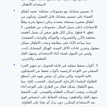
لاستخدام الأطفال.
2. تصميم متشابك مع مجموعات مختلفة: تعتمد أطباق
العشاء على تصميم متشابك قابل للفصل، ويتكون من
أطباق صغيرة مستقلة متعددة يمكن دمجها بحرية وفقًا
للاحتياجات (على سبيل المثال، مجموعات من قطعتين، 3
قطع، 4 قطع). يمكن لكل طبق صغير أن يحمل أطعمة
مختلفة (الأرز والخضروات والفواكه والوجبات الخفيفة)،
مما يساعد الآباء على مطابقة وجبات الأطفال بشكل
معقول وتعزيز عادات الأكل الجيدة. الهيكل المتشابك ثابت،
وليس من السهل فصله أثناء الاستخدام، وسهل الفك
للتنظيف والتخزين.
3. أكواب شفط سفلية غير قابلة للتحويل: تم تجهيز الجزء
السفلي من اللوحة الرئيسية بأكواب شفط من السيليكون
عالية الجودة، والتي يمكن أن تمتص بقوة على أسطح
الطاولة الملساء (الزجاج، السيراميك، الخشب، إلخ)، مما
يمنع الأطفال بشكل فعال من الطرق على اللوحة أثناء
الوجبات، وتجنب انسكاب الطعام والفوضى. كوب الشفط
سهل الفك والتنظيف، ويمكنه الحفاظ على امتصاص قوي
بعد الاستخدام المتكرر، دون ترك أي بقايا على الطاولة.