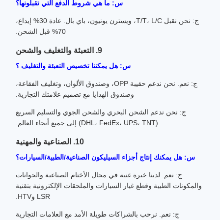
س: ما هي شروط الدفع التي تقبلونها؟
ج: نحن نقبل T/T، L/C، ويسترن يونيون، باي بال. عادة 30% إيداع،
70% قبل الشحن.
9. التعبئة والتغليف والشحن
س: هل يمكننا تخصيص التعبئة والتغليف ؟
ج: نعم. نحن ندعم حقيبة OPP، وصندوق الألوان، وتغليف الفقاعة،
وصندوق الهدايا مع تصميم علامتك التجارية.
ج: نحن ندعم الشحن البحري والشحن الجوي والتسليم السريع
(DHL، FedEx، UPS، TNT) إلى جميع أنحاء العالم.
10. الصناعية والمهنية
س: هل يمكنك إنتاج أجزاء السيليكون الصناعية/الطبية/السيارات؟
ج: نعم. لدينا خبرة غنية في مجال الأختام الصناعية والجوانات
والمكونات الطبية وقطع غيار السيارات والملحقات الإلكترونية بتقنية
LSR وHTV.
ج: نعم. نرحب بالشراكات طويلة الأمد مع العلامات التجارية