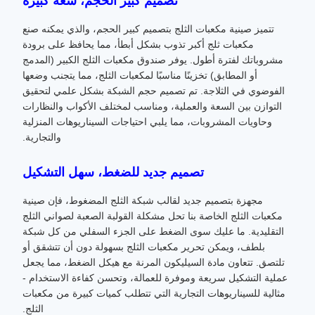
تصميم كبير الحجم، سعة كبيرة
تتميز صينية مكعبات الثلج بتصميم كبير الحجم، والذي يمكنه صنع
مكعبات ثلج أكبر تذوب بشكل أبطأ، مما يحافظ على برودة
مشروباتك لفترة أطول. يوفر صندوق مكعبات الثلج الكبير (المدمج
أو المطابق) تخزينًا مناسبًا لمكعبات الثلج، مما يتجنب وضعها
الفوضوي في الثلاجة. تم تصميم حجم الشبكة بشكل علمي لتحقيق
التوازن بين السعة والعملية، ومناسب لمختلف الأكواب والنظارات
وحاويات المشروبات، مما يلبي احتياجات السيناريوهات المنزلية
والتجارية.
تصميم جديد للضغط، سهل التشكيل
مجهزة بتصميم جديد لقالب شبكة الثلج المضغوط، فإن صينية
مكعبات الثلج الخاصة بنا تحل مشكلة القولبة الصعبة لصواني الثلج
التقليدية. ما عليك سوى الضغط على الجزء السفلي من كل شبكة
بلطف، ويمكن تحرير مكعبات الثلج بسهولة دون أن تتشقق أو
تلتصق. تتعاون مادة السيليكون المرنة مع هيكل الضغط، مما يجعل
عملية التشكيل سريعة وموفرة للعمالة، وتحسن كفاءة الاستخدام -
مثالية للسيناريوهات التجارية التي تتطلب كميات كبيرة من مكعبات
الثلج.