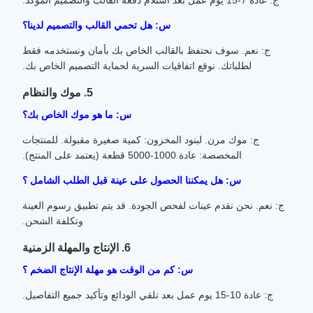
ج: عادة 7-15 يوم عمل بعد استلام دفعة القالب والتصميم المؤكد.
س: هل تحمي القالب والتصميم لدينا؟
ج: نعم. سوف نحتفظ بالقالب الخاص بك بأمان ونستخدمه فقط
لطلباتك. نوقع اتفاقيات السرية لحماية التصميم الخاص بك.
5. موك والنظام
س: ما هو موك الخاص بك؟
ج: موك مرن. لبنود المخزون: كمية صغيرة مقبولة. للمنتجات
المخصصة: عادة 1000-5000 قطعة (يعتمد على المنتج).
س: هل يمكننا الحصول على عينة قبل الطلب الشامل ؟
ج: نعم. نحن نقدم عينات لفحص الجودة. قد يتم تطبيق رسوم العينة
وتكلفة الشحن.
6. الإنتاج والمهلة الزمنية
س: كم من الوقت هو مهلة الإنتاج الضخم ؟
ج: عادة 10-15 يوم عمل بعد تلقي الودائع وتأكيد جميع التفاصيل.