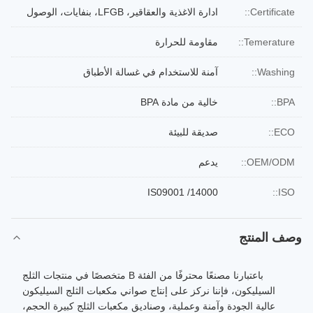
Certificate::
ادارة الاغذية والعقاقير، LFGB، بنفايات، الوصول
Temerature::
مقاومة للحرارة
Washing::
آمنة للاستخدام في غسالة الأطباق
BPA::
خالية من مادة BPA
ECO::
صديقة للبيئة
OEM/ODM::
يدعم
IS09001 /14000
ISO::
وصف المنتج
باعتبارنا مصنعًا محترفًا من الفئة B متخصصًا في منتجات الثلج
السيليكون، فإننا نركز على إنتاج صواني مكعبات الثلج السيليكون
عالية الجودة وآمنة وعملية، وصناديق مكعبات الثلج كبيرة الحجم،