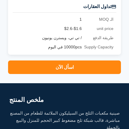
تداول العقارات
الـ MOQ
1
$1.6-$2.6
unit price
طريقة الدفع
/ تي تي، ويسترن يونيون
Supply Capacity
10000pcs في اليوم
اسأل الآن
ملخص المنتج
صينية مكعبات الثلج من السيليكون الملائمة للطعام من المصنع
مباشرة، قالب شبكة ثلج مضغوط كبير الحجم للمنزل والبيع
بالجملة